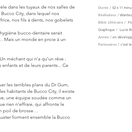
le dans les tuyaux de nos salles de
Durée /
52 x 11 minu
Bucco City, dans lequel nos
Réalisateur /
Wanted
frice, nos fils à dents, nos gobelets
Bible Littéraire /
Fl
/
Graphique
Lucie R
hygiène bucco-dentaire serait
Année /
en dévelop
re… Mais un monde en proie à un
Partenaires /
c'est l
Un méchant qui n’a qu’un rêve :
s enfants et de leurs parents... Ce
r les terribles plans du Dr Gum,
es habitants de Bucco City, il existe
uve, une équipe soudée comme un
e rien n’effraie, qui affronte le
un poil de brosse…
 Auster forment ensemble la Bucco