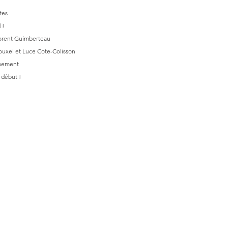
tes
 !
orent Guimberteau
ouxel et Luce Cote-Colisson
pement
e début !